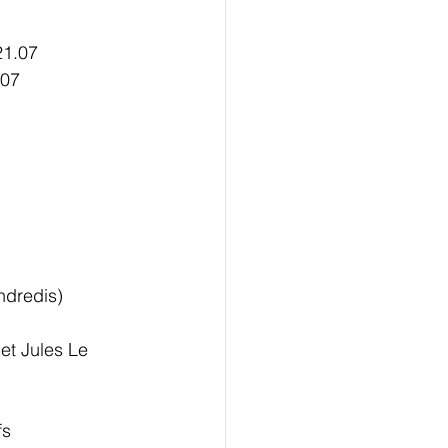
21.07
.07
ndredis)
et Jules Le 
fs