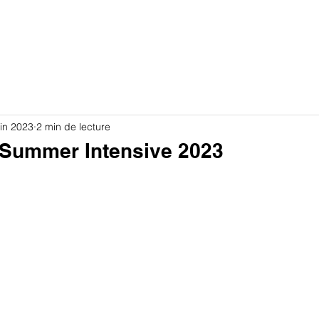
PLANNING
VIDÉOS
COACHING
PRO
CONTACT
TARIFS
uin 2023
2 min de lecture
Summer Intensive 2023