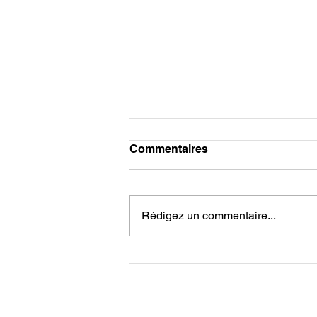
Commentaires
Rédigez un commentaire...
Retraite Mouvement - avril
2024
Amplitude Mouvement
Darwin écosystème,