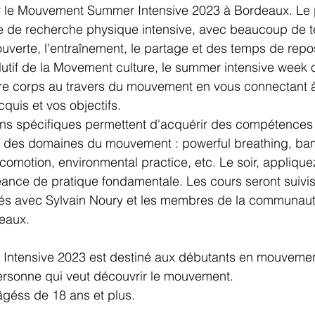
r le Mouvement Summer Intensive 2023 à Bordeaux. Le
de recherche physique intensive, avec beaucoup de t
uverte, l'entraînement, le partage et des temps de repo
utif de la Movement culture, le summer intensive week o
re corps au travers du mouvement en vous connectant à
uis et vos objectifs.
ons spécifiques permettent d'acquérir des compétences
n des domaines du mouvement : powerful breathing, ba
comotion, environmental practice, etc. Le soir, appliquez
nce de pratique fondamentale. Les cours seront suivi
iés avec Sylvain Noury et les membres de la communaut
eaux.
tensive 2023 est destiné aux débutants en mouvement,
ersonne qui veut découvrir le mouvement.
âgéss de 18 ans et plus.